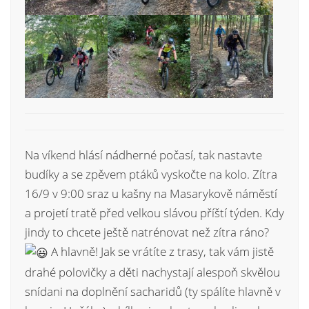
Na víkend hlásí nádherné počasí, tak nastavte
budíky a se zpěvem ptáků vyskočte na kolo. Zítra
16/9 v 9:00 sraz u kašny na Masarykově náměstí
a projetí tratě před velkou slávou příští týden. Kdy
jindy to chcete ještě natrénovat než zítra ráno?
A hlavně! Jak se vrátíte z trasy, tak vám jistě
drahé polovičky a děti nachystají alespoň skvělou
snídani na doplnění sacharidů (ty spálíte hlavně v