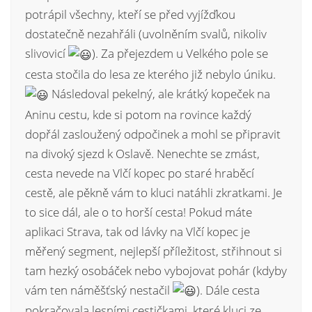
potrápil všechny, kteří se před vyjížďkou
dostatečně nezahřáli (uvolněním svalů, nikoliv
slivovicí
). Za přejezdem u Velkého pole se
cesta stočila do lesa ze kterého již nebylo úniku.
Následoval pekelný, ale krátký kopeček na
Aninu cestu, kde si potom na rovince každý
dopřál zasloužený odpočinek a mohl se připravit
na divoký sjezd k Oslavě. Nenechte se zmást,
cesta nevede na Vlčí kopec po staré hraběcí
cestě, ale pěkně vám to kluci natáhli zkratkami. Je
to sice dál, ale o to horší cesta! Pokud máte
aplikaci Strava, tak od lávky na Vlčí kopec je
měřený segment, nejlepší příležitost, střihnout si
tam hezký osobáček nebo vybojovat pohár (kdyby
vám ten náměšťský nestačil
). Dále cesta
pokračovala lesními cestičkami, které kluci ze