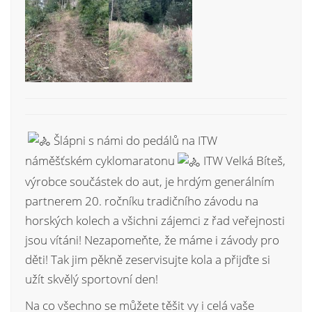
Šlápni s námi do pedálů na ITW
náměšťském cyklomaratonu
ITW Velká Bíteš,
výrobce součástek do aut, je hrdým generálním
partnerem 20. ročníku tradičního závodu na
horských kolech a všichni zájemci z řad veřejnosti
jsou vítáni! Nezapomeňte, že máme i závody pro
děti! Tak jim pěkně zeservisujte kola a přijďte si
užít skvělý sportovní den!
Na co všechno se můžete těšit vy i celá vaše