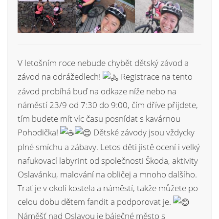
V letošním roce nebude chybět dětský závod a
závod na odrážedlech!
Registrace na tento
závod probíhá buď na odkaze níže nebo na
náměstí 23/9 od 7:30 do 9:00, čím dříve přijdete,
tím budete mít víc času posnídat s kavárnou
Pohodička!
Dětské závody jsou vždycky
plné smíchu a zábavy. Letos děti jistě ocení i velký
nafukovací labyrint od společnosti Škoda, aktivity
Oslavánku, malování na obličej a mnoho dalšího.
Trať je v okolí kostela a náměstí, takže můžete po
celou dobu dětem fandit a podporovat je.
Náměšť nad Oslavou je báječné město s