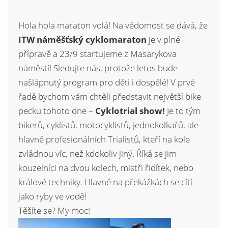
Hola hola maraton volá! Na vědomost se dává, že
ITW náměšťský cyklomaraton
je v plné
přípravě a 23/9 startujeme z Masarykova
náměstí! Sledujte nás, protože letos bude
našlápnutý program pro děti i dospělé! V prvé
řadě bychom vám chtěli představit největší bike
pecku tohoto dne –
Cyklotrial show!
Je to tým
bikerů, cyklistů, motocyklistů, jednokolkařů, ale
hlavně profesionálních Trialistů, kteří na kole
zvládnou víc, než kdokoliv jiný. Říká se jim
kouzelníci na dvou kolech, mistři řidítek, nebo
králové techniky. Hlavně na překážkách se cítí
jako ryby ve vodě!
Těšíte se? My moc!