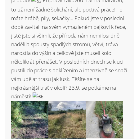
proudu!
Připravit takovou trať na maraton,
to už není žádné šolichání, ale poctivá práce! To
máte hrábě, pily, sekačky… Pokud jste v poslední
době zavítali na svém vymazleném bajkovi k řece,
jistě jste si všimli, že příroda nám nemilosrdně
nadělila spousty spadlých stromů, větví, tráva
narostla do výšin a celkově jste museli kolo
několikrát přenášet. V posledních dnech se kluci
pustili do práce s odklízením a intenzivně se snaží
vám udělat trasu jak lusk. Těšíte se na
nejkrásnější trať v okolí? 23.9. se potkáme na
náměstí!