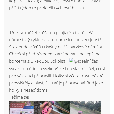
kopci v Hučáku) a bílkovin, abyste nabrali svaly a
příští týden to proletěli rychlostí blesku.
16.9. se můžete těšit na projížďku tratě ITW
náměšťský cyklomaraton pro širokou veřejnost!
Sraz bude v 9:00 u kašny na Masarykově náměstí.
Chceš si před závodem zatrénovat s nejlepšíma
borcema z Bikeklubu Sokolisti?
Ideální čas
vyrazit do údolí a vyzkoušet si na vlastní kůži, co si
pro vás kluci připravili. Holky si včera trasu pěkně
prosvištěly a hlásí, že trať je připravena! Buď jako
holky a neseď doma!
Těšíme se!