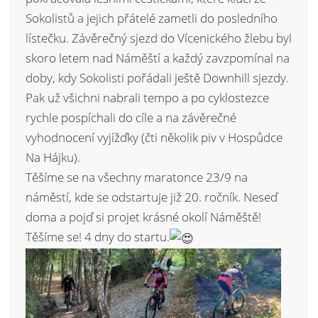
Sokolistů a jejich přátelé zametli do posledního
lístečku. Závěrečný sjezd do Vícenického žlebu byl
skoro letem nad Náměští a každý zavzpomínal na
doby, kdy Sokolisti pořádali ještě Downhill sjezdy.
Pak už všichni nabrali tempo a po cyklostezce
rychle pospíchali do cíle a na závěrečné
vyhodnocení vyjížďky (čti několik piv v Hospůdce
Na Hájku).
Těšíme se na všechny maratonce 23/9 na
náměstí, kde se odstartuje již 20. ročník. Neseď
doma a pojď si projet krásné okolí Náměště!
Těšíme se! 4 dny do startu.