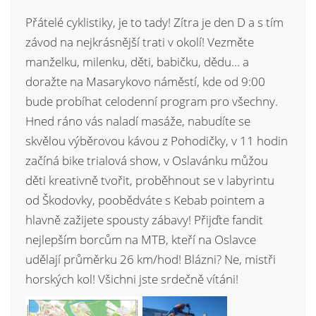
Přátelé cyklistiky, je to tady! Zítra je den D a s tím
závod na nejkrásnější trati v okolí! Vezměte
manželku, milenku, děti, babičku, dědu… a
doražte na Masarykovo náměstí, kde od 9:00
bude probíhat celodenní program pro všechny.
Hned ráno vás naladí masáže, nabudíte se
skvělou výběrovou kávou z Pohodičky, v 11 hodin
začíná bike trialová show, v Oslavánku můžou
děti kreativně tvořit, proběhnout se v labyrintu
od Škodovky, poobědváte s Kebab pointem a
hlavně zažijete spousty zábavy! Přijďte fandit
nejlepším borcům na MTB, kteří na Oslavce
udělají průměrku 26 km/hod! Blázni? Ne, mistři
horských kol! Všichni jste srdečně vítáni!