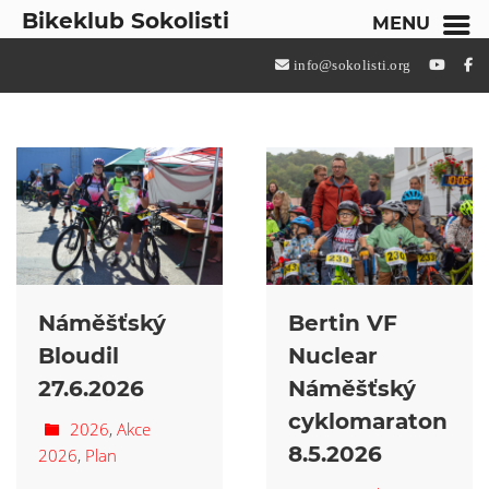
Bikeklub Sokolisti
MENU
info@sokolisti.org
Náměšťský
Bertin VF
Bloudil
Nuclear
27.6.2026
Náměšťský
cyklomaraton
2026
,
Akce
8.5.2026
2026
,
Plan