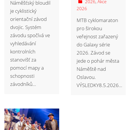
2026
,
Akce
Náměšťský bloudil
2026
je cyklistický
orientační závod
MTB cyklomaraton
dvojic. Systém
pro širokou
závodu spočívá ve
veřejnost zařazený
vyhledávání
do Galaxy série
kontrolních
2026. Závod se
stanovišť za
jede o pohár města
pomocí mapy a
Náměště nad
schopnosti
Oslavou.
závodníků…
VÝSLEDKY8.5.2026…